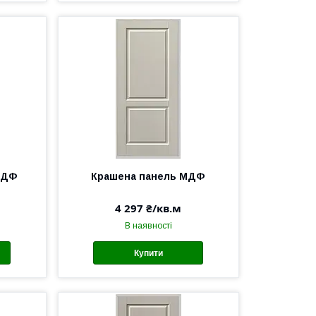
МДФ
Крашена панель МДФ
4 297 ₴/кв.м
В наявності
Купити