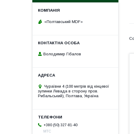
«Полтавський MDF»
Володимир Гібалов
Чураївни 4 (100 метрів від кінцевої
зупинки Левада в сторону пров.
Рибальський), Полтава, Україна
+380 (50) 327-81-40
МТС