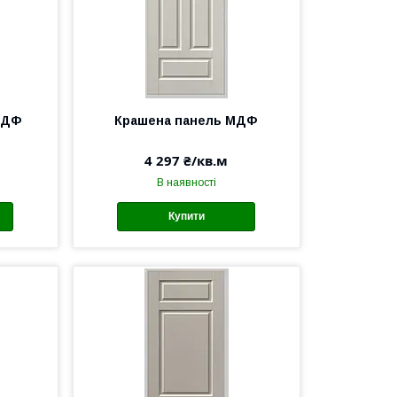
МДФ
Крашена панель МДФ
4 297 ₴/кв.м
В наявності
Купити