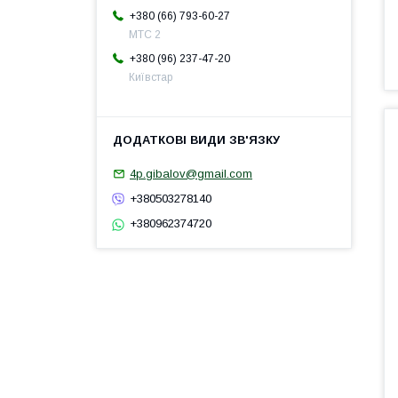
+380 (66) 793-60-27
МТС 2
+380 (96) 237-47-20
Київстар
4p.gibalov@gmail.com
+380503278140
+380962374720